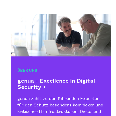
ÜBER UNS
genua - Excellence in Digital
Security >
genua zählt zu den führenden Experten
für den Schutz besonders komplexer und
kritischer IT-Infrastrukturen. Diese sind